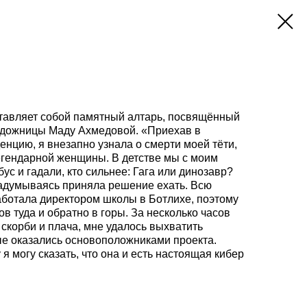
тавляет собой памятный алтарь, посвящённый
удожницы Маду Ахмедовой. «Приехав в
енцию, я внезапно узнала о смерти моей тёти,
егендарной женщины. В детстве мы с моим
ус и гадали, кто сильнее: Гага или динозавр?
 задумываясь приняла решение ехать. Всю
аботала директором школы в Ботлихе, поэтому
ов туда и обратно в горы. За несколько часов
скорби и плача, мне удалось выхватить
ые оказались основоположниками проекта.
я могу сказать, что она и есть настоящая кибер