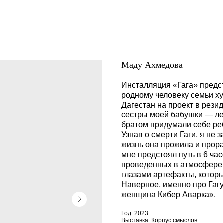
Маду Ахмедова
Инсталляция «Гага» предс
родному человеку семьи х
Дагестан на проект в резид
сестры моей бабушки — л
братом придумали себе реб
Узнав о смерти Гаги, я не
жизнь она прожила и прор
мне предстоял путь в 6 час
проведенных в атмосфере 
глазами артефакты, котор
Наверное, именно про Гагу 
женщина Кибер Аварка».
Год: 2023
Выставка: Корпус смыслов